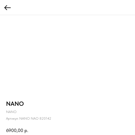
NANO
NANO
Артикул:
NANO NAO 820142
6900,00
р.