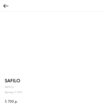
SAFILO
SAFILO
Артикул:
S 303
5 700
р.