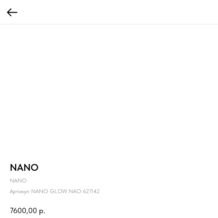
NANO
NANO
Артикул:
NANO GLOW NAO 621142
7600,00
р.