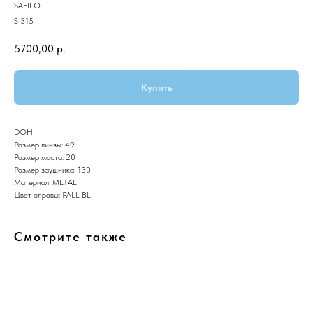
SAFILO
S 315
5700,00
р.
Купить
DOH
Размер линзы: 49
Размер моста: 20
Размер заушника: 130
Материал: METAL
Цвет оправы: PALL BL
Смотрите также