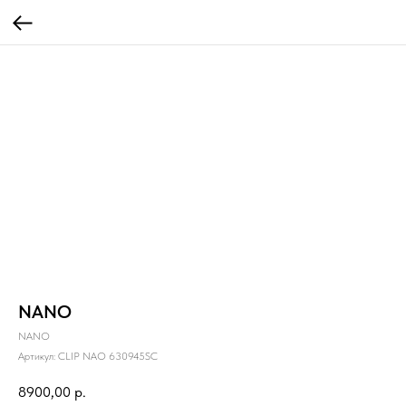
NANO
NANO
Артикул:
CLIP NAO 630945SC
8900,00
р.