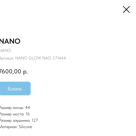
NANO
NANO
Артикул:
NANO GLOW NAO 571444
7600,00
р.
Купить
Размер линзы: 44
Размер моста: 16
Размер заушника: 127
Материал: Silicone