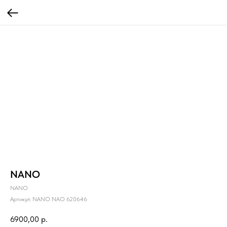
NANO
NANO
Артикул:
NANO NAO 620646
6900,00
р.