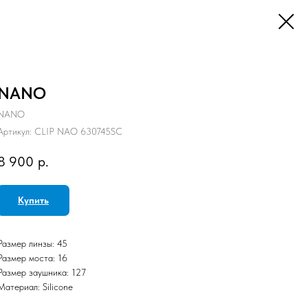
NANO
NANO
Артикул:
CLIP NAO 630745SC
8 900
р.
Купить
Размер линзы: 45
Размер моста: 16
Размер заушника: 127
Материал: Silicone