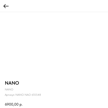
NANO
NANO
Артикул:
NANO NAO 610548
6900,00
р.