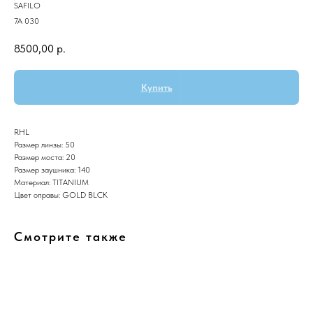
SAFILO
7A 030
8500,00
р.
Купить
RHL
Размер линзы: 50
Размер моста: 20
Размер заушника: 140
Материал: TITANIUM
Цвет оправы: GOLD BLCK
Смотрите также