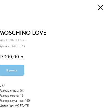
MOSCHINO LOVE
MOSCHINO LOVE
Артикул:
MOL573
17300,00
р.
Купить
C9A
Размер линзы: 54
Размер моста: 18
Размер заушника: 140
Материал: ACETATE